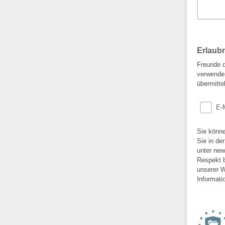
Erlaub
Freunde d
verwenden
übermitte
E-
Sie könne
Sie in de
unter new
Respekt b
unserer W
Informati