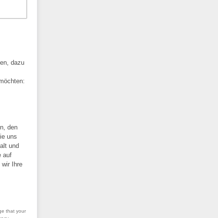
ben, dazu
 möchten:
en, den
Sie uns
alt und
 auf
wir Ihre
ge that your