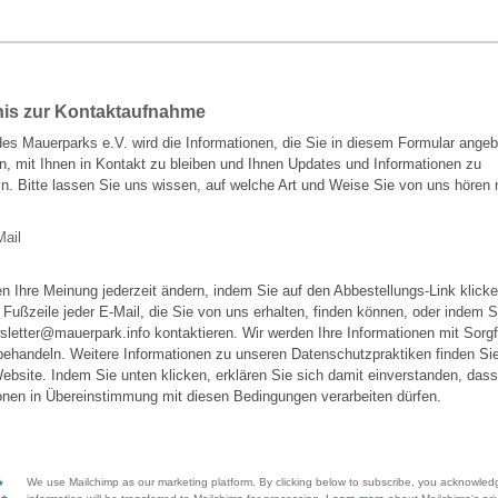
nis zur Kontaktaufnahme
es Mauerparks e.V. wird die Informationen, die Sie in diesem Formular ange
, mit Ihnen in Kontakt zu bleiben und Ihnen Updates und Informationen zu
ln. Bitte lassen Sie uns wissen, auf welche Art und Weise Sie von uns hören
Mail
n Ihre Meinung jederzeit ändern, indem Sie auf den Abbestellungs-Link klick
r Fußzeile jeder E-Mail, die Sie von uns erhalten, finden können, oder indem 
sletter@mauerpark.info kontaktieren. Wir werden Ihre Informationen mit Sorgf
ehandeln. Weitere Informationen zu unseren Datenschutzpraktiken finden Sie
ebsite. Indem Sie unten klicken, erklären Sie sich damit einverstanden, dass 
onen in Übereinstimmung mit diesen Bedingungen verarbeiten dürfen.
We use Mailchimp as our marketing platform. By clicking below to subscribe, you acknowled